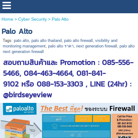
Home
>
Cyber Security
>
Palo Alto
Palo Alto
Tags:
palo alto
,
palo alto thailand
,
palo alto firewall
,
visibility and
monitoring management
,
palo alto ราคา
,
next generation firewall
,
palo alto
next generation firewall
สอบถามสินค้าและ Promotion : 085-556-
5466, 084-463-4664, 081-841-
9102 หรือ 088-153-3303 , LINE (24hr) :
@birdseyeview