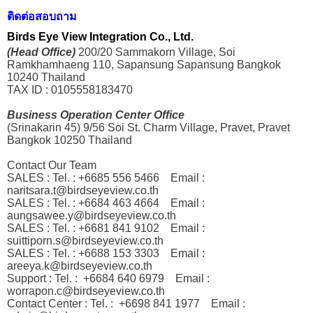
ติดต่อสอบถาม
Birds Eye View Integration Co., Ltd.
(Head Office)
200/20 Sammakorn Village, Soi
Ramkhamhaeng 110, Sapansung Sapansung Bangkok
10240 Thailand
TAX ID : 0105558183470
Business Operation Center Office
(Srinakarin 45) 9/56 Soi St. Charm Village, Pravet, Pravet
Bangkok 10250 Thailand
Contact Our Team
SALES : Tel. : +6685 556 5466
Email :
naritsara.t@birdseyeview.co.th
SALES : Tel. : +6684 463 4664
Email :
aungsawee.y@birdseyeview.co.th
SALES : Tel. : +6681 841 9102
Email :
suittiporn.s@birdseyeview.co.th
SALES : Tel. : +6688 153 3303
Email :
areeya.k@birdseyeview.co.th
Support : Tel. : +6684 640 6979
Email :
worrapon.c@birdseyeview.co.th
Contact Center : Tel. : +6698 841 1977
Email :