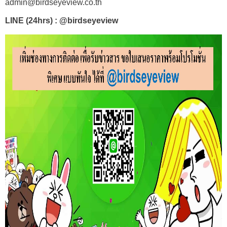
admin@birdseyeview.co.th
LINE (24hrs) : @birdseyeview