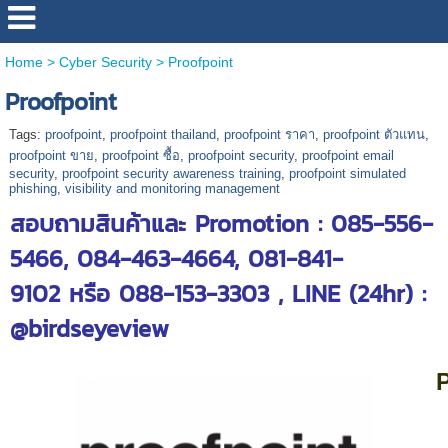
Home
>
Cyber Security
>
Proofpoint
Proofpoint
Tags:
proofpoint
,
proofpoint thailand
,
proofpoint ราคา
,
proofpoint ตัวแทน
,
proofpoint ขาย
,
proofpoint ซื้อ
,
proofpoint security
,
proofpoint email
security
,
proofpoint security awareness training
,
proofpoint simulated
phishing
,
visibility and monitoring management
สอบถามสินค้าและ Promotion : 085-556-
5466, 084-463-4664, 081-841-
9102 หรือ 088-153-3303 , LINE (24hr) :
@birdseyeview