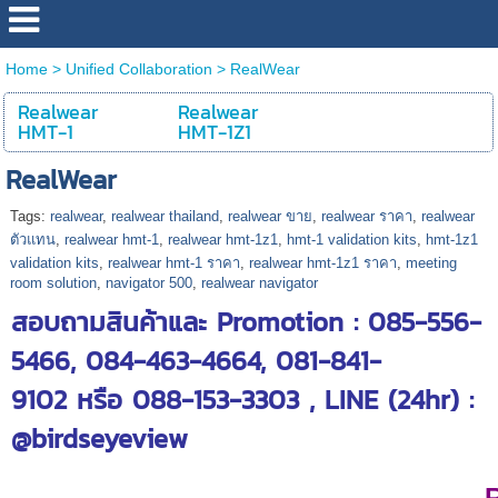
Home
>
Unified Collaboration
>
RealWear
Realwear
Realwear
HMT-1
HMT-1Z1
RealWear
Tags:
realwear
,
realwear thailand
,
realwear ขาย
,
realwear ราคา
,
realwear
ตัวแทน
,
realwear hmt-1
,
realwear hmt-1z1
,
hmt-1 validation kits
,
hmt-1z1
validation kits
,
realwear hmt-1 ราคา
,
realwear hmt-1z1 ราคา
,
meeting
room solution
,
navigator 500
,
realwear navigator
สอบถามสินค้าและ Promotion : 085-556-
5466, 084-463-4664, 081-841-
9102 หรือ 088-153-3303 , LINE (24hr) :
@birdseyeview