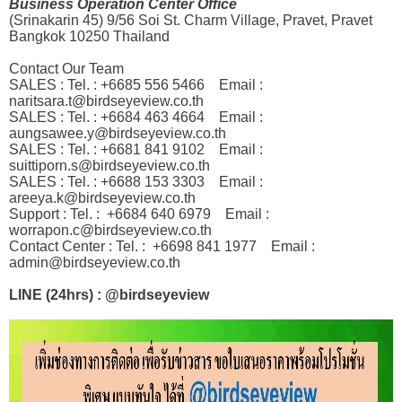
Business Operation Center Office
(Srinakarin 45) 9/56 Soi St. Charm Village, Pravet, Pravet
Bangkok 10250 Thailand
Contact Our Team
SALES : Tel. : +6685 556 5466
Email :
naritsara.t@birdseyeview.co.th
SALES : Tel. : +6684 463 4664
Email :
aungsawee.y@birdseyeview.co.th
SALES : Tel. : +6681 841 9102
Email :
suittiporn.s@birdseyeview.co.th
SALES : Tel. : +6688 153 3303
Email :
areeya.k@birdseyeview.co.th
Support : Tel. : +6684 640 6979
Email :
worrapon.c@birdseyeview.co.th
Contact Center : Tel. : +6698 841 1977
Email :
admin@birdseyeview.co.th
LINE (24hrs) : @birdseyeview