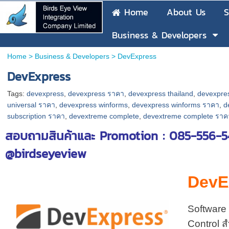
Home
About Us
S
Business & Developers
Home
>
Business & Developers
>
DevExpress
DevExpress
Tags:
devexpress
,
devexpress ราคา
,
devexpress thailand
,
devexpre
universal ราคา
,
devexpress winforms
,
devexpress winforms ราคา
,
d
subscription ราคา
,
devextreme complete
,
devextreme complete ราค
สอบถามสินค้าและ Promotion : 085-556-54
@birdseyeview
DevE
Software 
Control ส