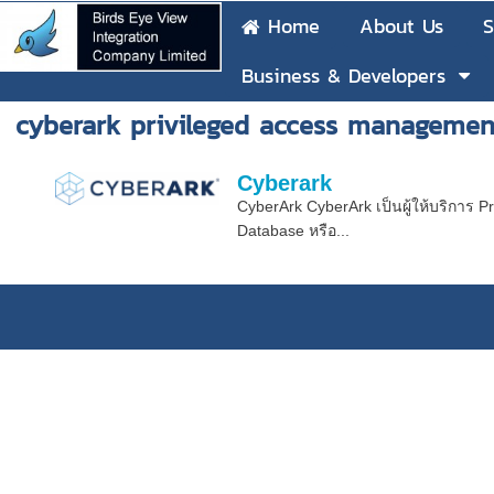
Home
About Us
S
Business & Developers
cyberark privileged access managemen
Cyberark
CyberArk CyberArk เป็นผู้ให้บริการ P
Database หรือ...